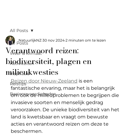
All Posts
NatuurlijkNZ
30 nov 2024
2 minuten om te lezen
All Posts
Verantwoord reizen:
Weer & klimaat
biodiversiteit, plagen en
Activiteiten
milieukwesties
Inspiratie
Reizen door Nieuw-Zeeland
 is een 
Reistips
fantastische ervaring, maar het is belangrijk 
Bezienswaardigheden
om ook de milieuproblemen te begrijpen die 
invasieve soorten en menselijk gedrag 
veroorzaken. De unieke biodiversiteit van het 
land is kwetsbaar en vraagt om bewuste 
acties en verantwoord reizen om deze te 
beschermen.