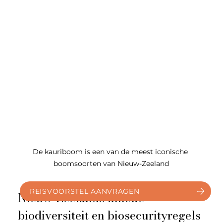
De kauriboom is een van de meest iconische 
boomsoorten van Nieuw-Zeeland
REISVOORSTEL AANVRAGEN
Nieuw-Zeelands unieke 
biodiversiteit en biosecurityregels