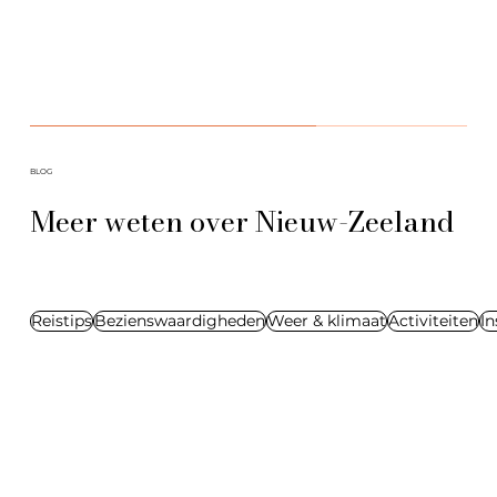
BLOG
Meer weten over Nieuw-Zeeland
Reistips
Bezienswaardigheden
Weer & klimaat
Activiteiten
In