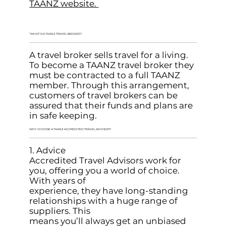
TAANZ website.
“WHAT IS A TAANZ TRAVEL BROKER?
A travel broker sells travel for a living.
To become a TAANZ travel broker they
must be contracted to a full TAANZ
member. Through this arrangement,
customers of travel brokers can be
assured that their funds and plans are
in safe keeping.
WHY CHOOSE A TAANZ ACCREDITED TRAVEL ADVISOR?
1. Advice
Accredited Travel Advisors work for
you, offering you a world of choice.
With years of
experience, they have long-standing
relationships with a huge range of
suppliers. This
means you’ll always get an unbiased