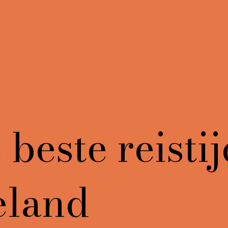
beste reistij
eland