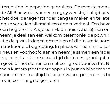
d terug zien in bepaalde gebruiken. De meeste mense
e All Blacks dat voor een rugby wedstrijd altijd uitv
 het doel de tegenstander bang te maken en te laten 
s en ze vertellen allemaal een ander verhaal. Een hak
een begrafenis. Als je een Māori huis (whare), een o
 neem je deel aan een welkom ceremonie, de powhir
s die de gast uitdagen om te zien of die in vrede kom
n traditionele begroeting. In plaats van een hand, dr
n neus en voorhoofd aan en neem je samen een ‘adem
angi, een traditionele maaltijd die in een groot gat 
n gevuld met stenen en met een groot vuur verhit. N
 zoals kumara (zoete aardappel) in punga bladeren v
n uur om een maaltijd te koken waarbij iedereen is be
 van een hangi te genieten.