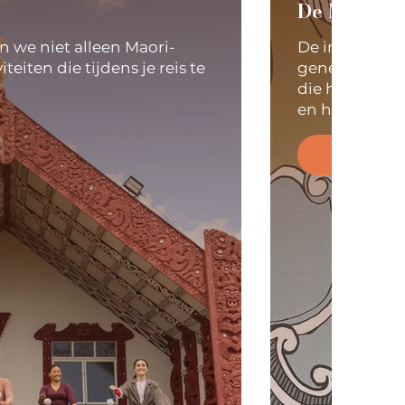
De Maori-
n we niet alleen Maori-
De inheemse 
teiten die tijdens je reis te
generaties l
die hun diepe
en hun vooro
Lees Me