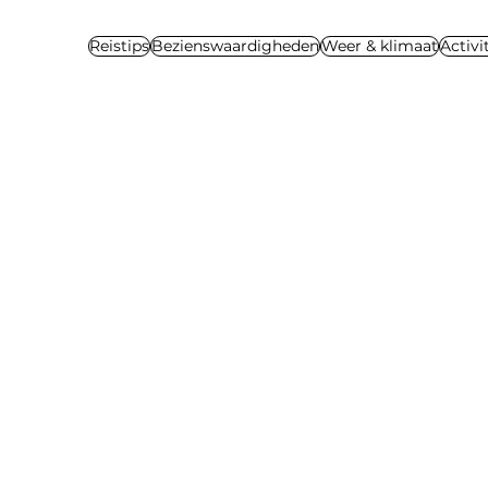
Reistips
Bezienswaardigheden
Weer & klimaat
Activi