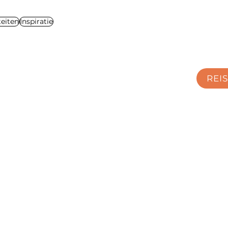
Γ
teiten
Inspiratie
REI