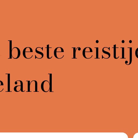
beste reistij
eland