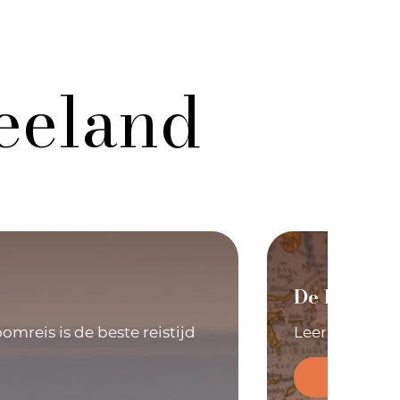
eeland
De ligging
mreis is de beste reistijd
Leer meer ove
Lees Me