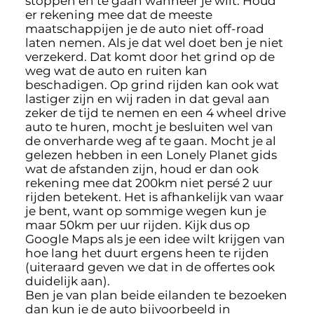
stoppen en te gaan wanneer je wilt. Houd
er rekening mee dat de meeste
maatschappijen je de auto niet off-road
laten nemen. Als je dat wel doet ben je niet
verzekerd. Dat komt door het grind op de
weg wat de auto en ruiten kan
beschadigen. Op grind rijden kan ook wat
lastiger zijn en wij raden in dat geval aan
zeker de tijd te nemen en een 4 wheel drive
auto te huren, mocht je besluiten wel van
de onverharde weg af te gaan. Mocht je al
gelezen hebben in een Lonely Planet gids
wat de afstanden zijn, houd er dan ook
rekening mee dat 200km niet persé 2 uur
rijden betekent. Het is afhankelijk van waar
je bent, want op sommige wegen kun je
maar 50km per uur rijden. Kijk dus op
Google Maps als je een idee wilt krijgen van
hoe lang het duurt ergens heen te rijden
(uiteraard geven we dat in de offertes ook
duidelijk aan).
Ben je van plan beide eilanden te bezoeken
dan kun je de auto bijvoorbeeld in