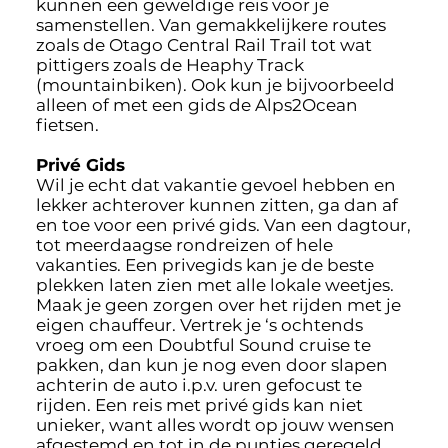
kunnen een geweldige reis voor je
samenstellen. Van gemakkelijkere routes
zoals de Otago Central Rail Trail tot wat
pittigers zoals de Heaphy Track
(mountainbiken). Ook kun je bijvoorbeeld
alleen of met een gids de Alps2Ocean
fietsen.
Privé Gids
Wil je echt dat vakantie gevoel hebben en
lekker achterover kunnen zitten, ga dan af
en toe voor een privé gids. Van een dagtour,
tot meerdaagse rondreizen of hele
vakanties. Een privegids kan je de beste
plekken laten zien met alle lokale weetjes.
Maak je geen zorgen over het rijden met je
eigen chauffeur. Vertrek je ‘s ochtends
vroeg om een Doubtful Sound cruise te
pakken, dan kun je nog even door slapen
achterin de auto i.p.v. uren gefocust te
rijden. Een reis met privé gids kan niet
unieker, want alles wordt op jouw wensen
afgestemd en tot in de puntjes geregeld,