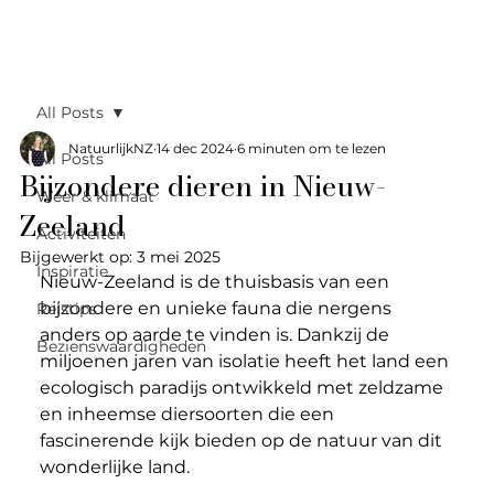
All Posts
NatuurlijkNZ
14 dec 2024
6 minuten om te lezen
All Posts
Bijzondere dieren in Nieuw-
Weer & klimaat
Zeeland
Activiteiten
Bijgewerkt op:
3 mei 2025
Inspiratie
Nieuw-Zeeland is de thuisbasis van een 
bijzondere en unieke fauna die nergens 
Reistips
anders op aarde te vinden is. Dankzij de 
Bezienswaardigheden
miljoenen jaren van isolatie heeft het land een 
ecologisch paradijs ontwikkeld met zeldzame 
en inheemse diersoorten die een 
fascinerende kijk bieden op de natuur van dit 
wonderlijke land. 