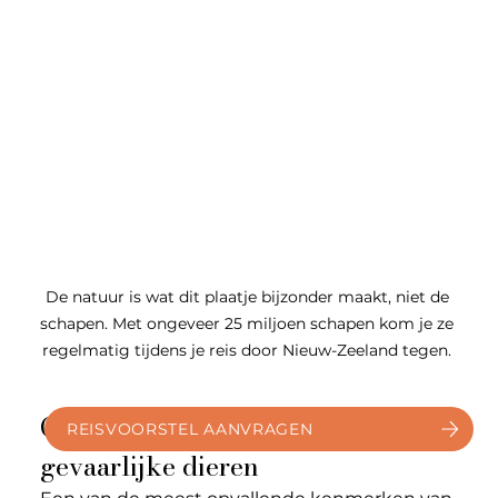
De natuur is wat dit plaatje bijzonder maakt, niet de 
schapen. Met ongeveer 25 miljoen schapen kom je ze 
regelmatig tijdens je reis door Nieuw-Zeeland tegen. 
Geen giftige slangen of 
REISVOORSTEL AANVRAGEN
gevaarlijke dieren