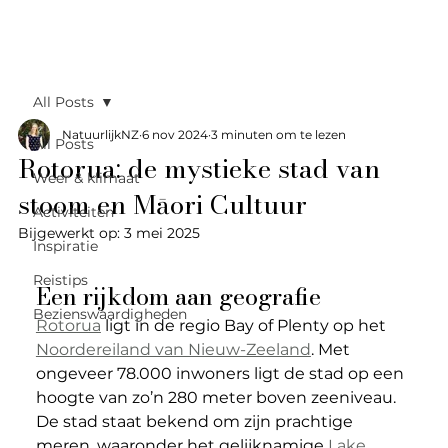
All Posts
NatuurlijkNZ
6 nov 2024
3 minuten om te lezen
All Posts
Rotorua: de mystieke stad van
Weer & klimaat
stoom en Māori Cultuur
Activiteiten
Bijgewerkt op:
3 mei 2025
Inspiratie
Reistips
Een rijkdom aan geografie
Bezienswaardigheden
Rotorua
 ligt in de regio Bay of Plenty op het 
Noordereiland van Nieuw-Zeeland
. Met 
ongeveer 78.000 inwoners ligt de stad op een 
hoogte van zo’n 280 meter boven zeeniveau. 
De stad staat bekend om zijn prachtige 
meren, waaronder het gelijknamige 
Lake 