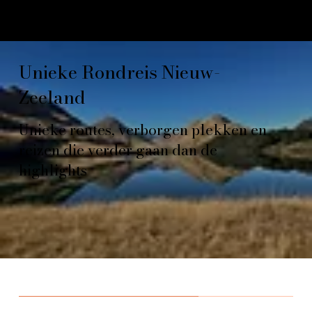
Unieke Rondreis Nieuw-
Zeeland
Unieke routes, verborgen plekken en
reizen die verder gaan dan de
highlights