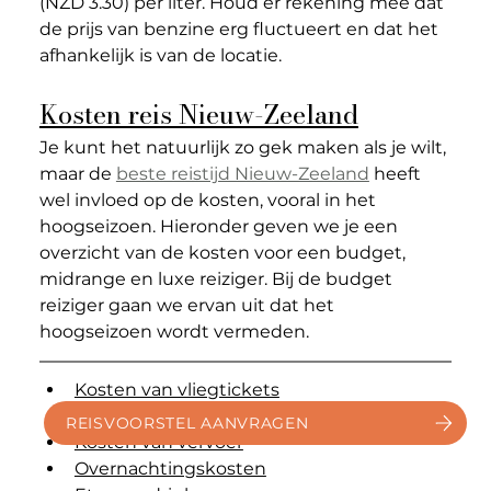
(NZD 3.30) per liter. Houd er rekening mee dat 
de prijs van benzine erg fluctueert en dat het 
afhankelijk is van de locatie. 
Kosten reis Nieuw-Zeeland
Je kunt het natuurlijk zo gek maken als je wilt, 
maar de 
beste reistijd Nieuw-Zeeland
 heeft 
wel invloed op de kosten, vooral in het 
hoogseizoen. Hieronder geven we je een 
overzicht van de kosten voor een budget, 
midrange en luxe reiziger.
 Bij de budget 
reiziger gaan we ervan uit dat het 
hoogseizoen wordt vermeden. 
Kosten van vliegtickets
Kosten van NZeTA
REISVOORSTEL AANVRAGEN
Kosten van vervoer
Overnachtingskosten