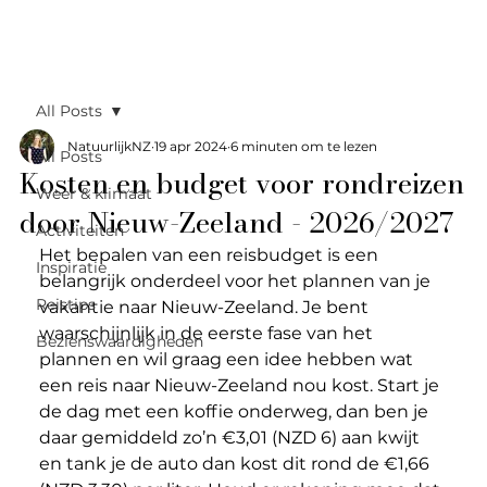
All Posts
NatuurlijkNZ
19 apr 2024
6 minuten om te lezen
All Posts
Kosten en budget voor rondreizen
Weer & klimaat
door Nieuw-Zeeland - 2026/2027
Activiteiten
Het bepalen van een reisbudget is een 
Inspiratie
belangrijk onderdeel voor het plannen van je 
Reistips
vakantie naar Nieuw-Zeeland. Je bent 
waarschijnlijk in de eerste fase van het 
Bezienswaardigheden
plannen en wil graag een idee hebben wat 
een reis naar Nieuw-Zeeland nou kost. Start je 
de dag met een koffie onderweg, dan ben je 
daar gemiddeld zo’n €3,01 (NZD 6) aan kwijt 
en tank je de auto dan kost dit rond de €1,66 